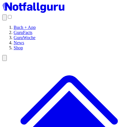
Buch + App
GuruFacts
GuruWoche
News
Shop