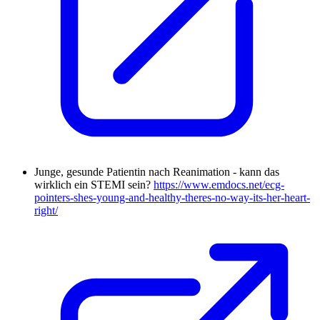
Junge, gesunde Patientin nach Reanimation - kann das
wirklich ein STEMI sein?
https://www.emdocs.net/ecg-
pointers-shes-young-and-healthy-theres-no-way-its-her-heart-
right/