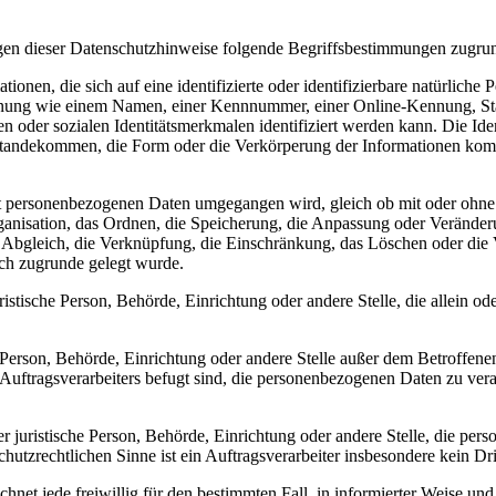
en dieser Datenschutzhinweise folgende Begriffsbestimmungen zugru
ionen, die sich auf eine identifizierte oder identifizierbare natürliche 
Kennung wie einem Namen, einer Kennnummer, einer Online-Kennung, Sta
len oder sozialen Identitätsmerkmalen identifiziert werden kann. Die Ide
standekommen, die Form oder die Verkörperung der Informationen kom
t personenbezogenen Daten umgegangen wird, gleich ob mit oder ohne Hi
rganisation, das Ordnen, die Speicherung, die Anpassung oder Verände
den Abgleich, die Verknüpfung, die Einschränkung, das Löschen oder d
ch zugrunde gelegt wurde.
uristische Person, Behörde, Einrichtung oder andere Stelle, die allein
he Person, Behörde, Einrichtung oder andere Stelle außer dem Betroffen
 Auftragsverarbeiters befugt sind, die personenbezogenen Daten zu ver
er juristische Person, Behörde, Einrichtung oder andere Stelle, die p
hutzrechtlichen Sinne ist ein Auftragsverarbeiter insbesondere kein Drit
hnet jede freiwillig für den bestimmten Fall, in informierter Weise u