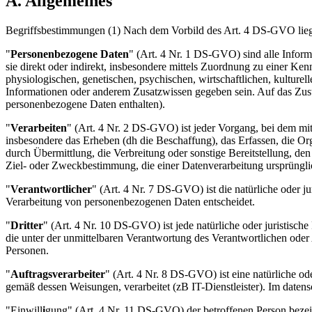
A. Allgemeines
Begriffsbestimmungen (1) Nach dem Vorbild des Art. 4 DS-GVO lieg
"
Personenbezogene Daten
" (Art. 4 Nr. 1 DS-GVO) sind alle Informat
sie direkt oder indirekt, insbesondere mittels Zuordnung zu einer 
physiologischen, genetischen, psychischen, wirtschaftlichen, kulturel
Informationen oder anderem Zusatzwissen gegeben sein. Auf das Zu
personenbezogene Daten enthalten).
"
Verarbeiten
" (Art. 4 Nr. 2 DS-GVO) ist jeder Vorgang, bei dem mi
insbesondere das Erheben (dh die Beschaffung), das Erfassen, die O
durch Übermittlung, die Verbreitung oder sonstige Bereitstellung, 
Ziel- oder Zweckbestimmung, die einer Datenverarbeitung ursprüngli
"
Verantwortlicher
" (Art. 4 Nr. 7 DS-GVO) ist die natürliche oder j
Verarbeitung von personenbezogenen Daten entscheidet.
"
Dritter
" (Art. 4 Nr. 10 DS-GVO) ist jede natürliche oder juristisc
die unter der unmittelbaren Verantwortung des Verantwortlichen oder
Personen.
"
Auftragsverarbeiter
" (Art. 4 Nr. 8 DS-GVO) ist eine natürliche od
gemäß dessen Weisungen, verarbeitet (zB IT-Dienstleister). Im datensc
"Einwill
i
gung" (Art. 4 Nr. 11 DS-GVO) der betroffenen Person bezeic