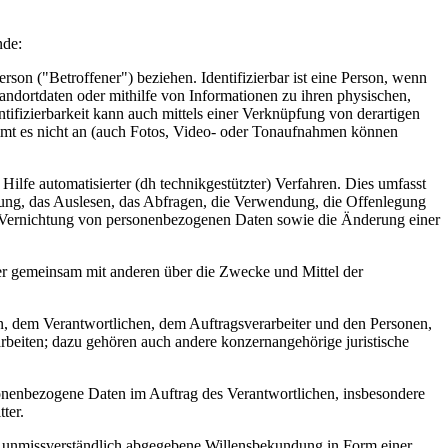
nde:
Person ("Betroffener") beziehen. Identifizierbar ist eine Person, wenn
ndortdaten oder mithilfe von Informationen zu ihren physischen,
ntifizierbarkeit kann auch mittels einer Verknüpfung von derartigen
mt es nicht an (auch Fotos, Video- oder Tonaufnahmen können
lfe automatisierter (dh technikgestützter) Verfahren. Dies umfasst
rung, das Auslesen, das Abfragen, die Verwendung, die Offenlegung
ie Vernichtung von personenbezogenen Daten sowie die Änderung einer
 oder gemeinsam mit anderen über die Zwecke und Mittel der
en, dem Verantwortlichen, dem Auftragsverarbeiter und den Personen,
arbeiten; dazu gehören auch andere konzernangehörige juristische
ersonenbezogene Daten im Auftrag des Verantwortlichen, insbesondere
ter.
nd unmissverständlich abgegebene Willensbekundung in Form einer