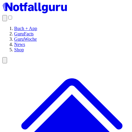
Buch + App
GuruFacts
GuruWoche
News
Shop