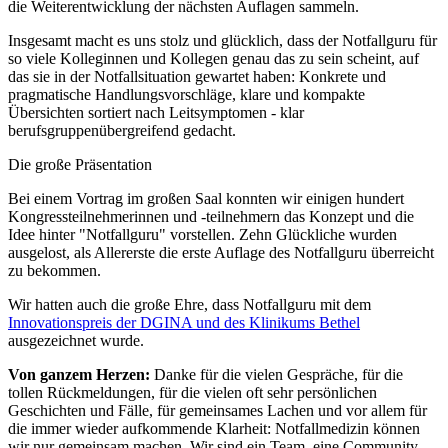
die Weiterentwicklung der nächsten Auflagen sammeln.
Insgesamt macht es uns stolz und glücklich, dass der Notfallguru für
so viele Kolleginnen und Kollegen genau das zu sein scheint, auf
das sie in der Notfallsituation gewartet haben: Konkrete und
pragmatische Handlungsvorschläge, klare und kompakte
Übersichten sortiert nach Leitsymptomen - klar
berufsgruppenübergreifend gedacht.
Die große Präsentation
Bei einem Vortrag im großen Saal konnten wir einigen hundert
Kongressteilnehmerinnen und -teilnehmern das Konzept und die
Idee hinter "Notfallguru" vorstellen. Zehn Glückliche wurden
ausgelost, als Allererste die erste Auflage des Notfallguru überreicht
zu bekommen.
Wir hatten auch die große Ehre, dass Notfallguru mit dem
Innovationspreis der DGINA und des Klinikums Bethel
ausgezeichnet wurde.
Von ganzem Herzen:
Danke für die vielen Gespräche, für die
tollen Rückmeldungen, für die vielen oft sehr persönlichen
Geschichten und Fälle, für gemeinsames Lachen und vor allem für
die immer wieder aufkommende Klarheit: Notfallmedizin können
wir nur gemeinsam machen. Wir sind ein Team, eine Community.