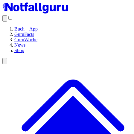
Buch + App
GuruFacts
GuruWoche
News
Shop