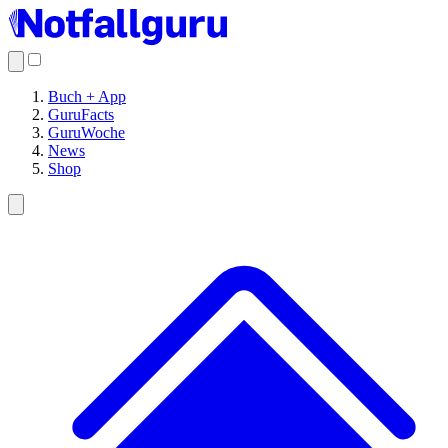
Buch + App
GuruFacts
GuruWoche
News
Shop