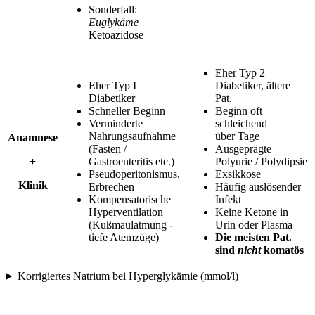
Sonderfall:
Euglykäme
Ketoazidose
Eher Typ 2
Eher Typ I
Diabetiker, ältere
Diabetiker
Pat.
Schneller Beginn
Beginn oft
Verminderte
schleichend
Nahrungsaufnahme
über Tage
Anamnese
(Fasten /
Ausgeprägte
+
Gastroenteritis etc.)
Polyurie / Polydipsie
Pseudoperitonismus,
Exsikkose
Klinik
Erbrechen
Häufig auslösender
Kompensatorische
Infekt
Hyperventilation
Keine Ketone in
(Kußmaulatmung -
Urin oder Plasma
tiefe Atemzüge)
Die meisten Pat.
sind
nicht
komatös
Korrigiertes Natrium bei Hyperglykämie (mmol/l)