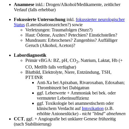
Anamnese
inkl.: Drogen/Alkohol/Medikamente, zeitlicher
Verlauf (falls erhebbar)
Fokussierte Untersuchung
inkl.
fokussierter neurologischer
Status
(Lateralisationszeichen?) sowie
Verletzungen: Traumafolgen (Sturz?)
Haut: Ödeme, Aszites? Petechien? Einstichstellen?
Mundraum: Erbrochenes? Zungenbiss? Auffälliger
Geruch (Alkohol, Aceton)?
Labordiagnostik
Primär vBGA: BZ, pH, CO
, Natrium, Laktat, Hb (+
2
CO, MetHb falls verfügbar)
Blutbild, Elektrolyte, Niere, Entzündung, TSH,
PTT/INR
Anti-Xa bei Apixaban, Rivaroxaban, Edoxaban;
Thrombinzeit bei Dabigatran
ggf. Leberwerte + Ammoniak bei bek. oder
vermuteter Leberinsuffizienz
ggf. Toxikologie bei anamnestischem oder
klinischem Verdacht auf
Intoxikation
(z.B.
erhöhte Anionenlücke) -
nicht "blind" abnehmen
CCT
, ggf. + Angiografie bei unklarer Genese frühzeitig
(nach Stabilisierung)