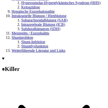
Hyperosmolar-Hyperglykämisches Syndrom (HHS)
Ketoazidose
Hepatische Enzephalopathie
Intrakranielle Blutung / Hirnblutung
Subarachnoidalblutung (SAB)
Intrazerebrale Blutung (ICB)
Subduralhämatom (SDH)
Meningitis / Enzephalitis
Shuntproblem
Shunt-Infektion
Shuntdysfunktion
Weiterführende Literatur und Links
Killer