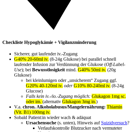
Checkliste Hypoglykämie + Vigilanzminderung
Sicherer, gut laufender iv.-Zugang
G40% 20-60ml iv.
(8-24g Glukose) bei parallel schnell
laufender Infusion zur Verdünnung der Glukose (
Off-Label-
Use
); bei
Bewusstlosigkeit
mind.
G40% 50ml iv.
(20g
Glukose)
bei kleinlumigen oder „unsicherem“ Zugang ggf.
G20% 40-120ml iv.
oder
G10% 80-240ml iv.
(8-24g
Glucose)
Falls kein iv.-/io.-Zugang möglich:
Glukagon 1mg sc.
oder im.
(alternativ
Glukagon 3mg in.
)
V.a.
chron. Alkoholabusus/Mangelernährung:
Thiamin
(Vit. B1) 100mg iv.
Sobald Patient:in wieder wach & adäquat
Ursachensuche
(s. unten), Hinweis auf
Suizidversuch
?
Verlaufskontrolle Blutzucker nach vermuteter