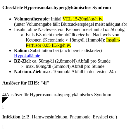
Checkliste Hyperosmolar-hyperglykämisches Syndrom
Volumentherapie:
Initial
VEL 15-20ml/kg/h iv.
(unter Volumengabe fällt Blutzuckerspiegel meist adäquat ab)
Insulin ohne Nachweis von Ketonen meist initial
nicht
nötig
Falls BZ nicht mehr abfällt
oder
bei Nachweis von
Ketonen (Ketonämie > 18mg/dl (1mmol/l):
Insulin-
Perfusor 0,05 IE/kg/h iv.
Kalium
-Substitution bei (auch bereits diskreter)
Hypokaliämie
BZ-Ziel:
ca. 50mg/dl (2,8mmol/l) Abfall pro Stunde
max. 90mg/dl (5mmol/l) Abfall pro Stunde
Natrium-Ziel:
max. 10mmol/l Abfall in den ersten 24h
Auslöser für HHS: "4i"
4i
Auslöser für Hyperosmolar-hyperglykämisches Syndrom
i
Infektion
(z.B. Harnwegsinfektion, Pneumonie, Erysipel etc.)
i