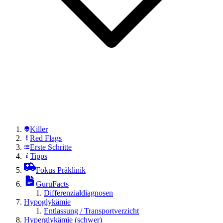
Killer
Red Flags
Erste Schritte
Tipps
Fokus Präklinik
GuruFacts
Differenzialdiagnosen
Hypoglykämie
Entlassung / Transportverzicht
Hyperglykämie (schwer)