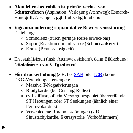
Akut lebensbedrohlich ist primär Verlust von
Schutzreflexen
(Aspiration, Verlegung Atemweg): Esmarch-
Handgriff, Absaugen, ggf. frühzeitig Intubation
Vigilanzminderung = quantitative Bewusstseinsstörung
Einteilung:
Somnolenz (durch geringe Reize erweckbar)
Sopor (Reaktion nur auf starke (Schmerz-)Reize)
Koma (Bewusstlosigkeit)
Erst stabilisieren (insb. Atemweg sichern), dann Bildgebung:
"
Stabilisieren vor CTgrafieren
“.
Hirndruckerhöhung
(z.B. bei
SAB
oder
ICB
) können
EKG-Verändungen erzeugen:
Massive T-Negativierungen
Bradykardie (bei Cushing-Reflex)
evtl. diffuse, oft ein Versorgungsgebiet übergreifende
ST-Hebungen oder ST-Senkungen (ähnlich einer
Perimyokarditis)
Verschiedene Rhythmusstörungen (z.B.
Sinustachykardie, Extrasystolie, Vorhofflimmern)