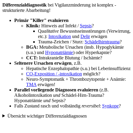
Differenzialdiagnostik
bei Vigilanzminderung ist komplex -
strukturierte Abarbeitung!
Primär "Killer" evaluieren
Klinik:
Hinweis auf Infekt /
Sepsis
?
Q
ualitative
Bewusstsseinsstörungen (Verwirrung,
etc.):
Intoxikation
und
Delir
erwägen
Trauma-Zeichen / Sturz:
Schädelhirntrauma
?
BGA:
Metabolische Ursachen (insb. Hypoglykämie
(s.u.) und
Hyponatriämie
) oder Hyperkapnie?
CCT:
Intrakranielle Blutung / Ischämie?
Seltenere Ursachen erwägen
, z.B.
Hepatische Enzephalopathie (s.u.) bei Leberinsuffizienz
CO-Exposition / -intoxikation
möglich?
Neuro-Symptomatik + Thrombozytopenie + Anämie:
TMA
erwägen!
Parallel vorliegende Diagnosen evaluieren
(z.B.
Alkoholintoxikation
und
Schädel-Hirn-Trauma?
Hyponatriämie
und
Sepsis?
Falls Zustand rasch und vollständig
reversibel
:
Synkope
?
Übersicht wichtiger Differenzialdiagnosen