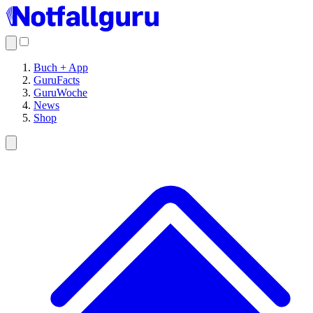
Buch + App
GuruFacts
GuruWoche
News
Shop