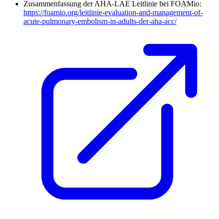
Zusammenfassung der AHA-LAE Leitlinie bei FOAMio:
https://foamio.org/leitlinie-evaluation-and-management-of-
acute-pulmonary-embolism-in-adults-der-aha-acc/