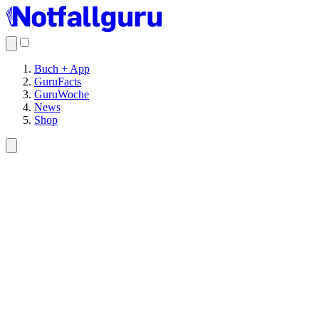
Buch + App
GuruFacts
GuruWoche
News
Shop