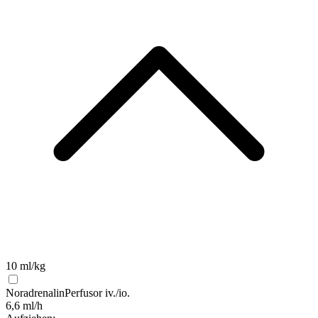
10 ml/kg
Noradrenalin
Perfusor iv./io.
6,6 ml/h