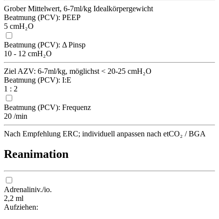
Grober Mittelwert, 6-7ml/kg Idealkörpergewicht
Beatmung (PCV): PEEP
5 cmH₂O
Beatmung (PCV): Δ Pinsp
10 - 12 cmH₂O
Ziel AZV: 6-7ml/kg, möglichst < 20-25 cmH₂O
Beatmung (PCV): I:E
1 : 2
Beatmung (PCV): Frequenz
20 /min
Nach Empfehlung ERC; individuell anpassen nach etCO₂ / BGA
Reanimation
Adrenalin
iv./io.
2,2 ml
Aufziehen: