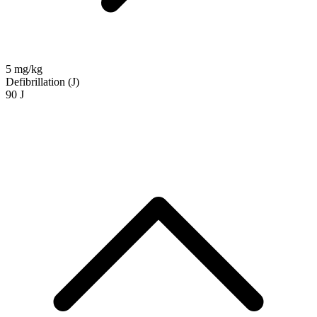
5 mg/kg
Defibrillation (J)
90 J