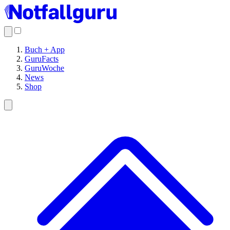
Buch + App
GuruFacts
GuruWoche
News
Shop