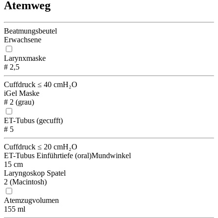
Atemweg
Beatmungsbeutel
Erwachsene
Larynxmaske
# 2,5
Cuffdruck ≤ 40 cmH₂O
iGel Maske
# 2 (grau)
ET-Tubus (gecufft)
# 5
Cuffdruck ≤ 20 cmH₂O
ET-Tubus Einführtiefe (oral)
Mundwinkel
15 cm
Laryngoskop Spatel
2 (Macintosh)
Atemzugvolumen
155 ml