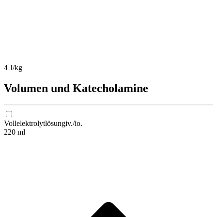
4 J/kg
Volumen und Katecholamine
Vollelektrolytlösung
iv./io.
220 ml