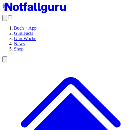
Buch + App
GuruFacts
GuruWoche
News
Shop