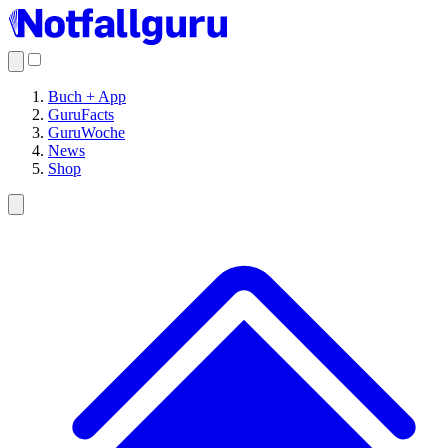
Buch + App
GuruFacts
GuruWoche
News
Shop