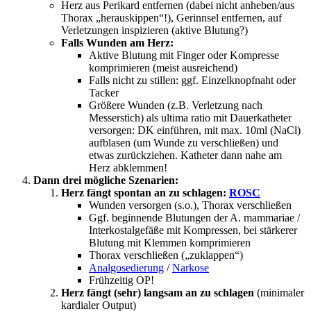
Herz aus Perikard entfernen (dabei nicht anheben/aus
Thorax „herauskippen“!), Gerinnsel entfernen, auf
Verletzungen inspizieren (aktive Blutung?)
Falls Wunden am Herz:
Aktive Blutung mit Finger oder Kompresse
komprimieren (meist ausreichend)
Falls nicht zu stillen: ggf. Einzelknopfnaht oder
Tacker
Größere Wunden (z.B. Verletzung nach
Messerstich) als ultima ratio mit Dauerkatheter
versorgen: DK einführen, mit max. 10ml (NaCl)
aufblasen (um Wunde zu verschließen) und
etwas zurückziehen. Katheter dann nahe am
Herz abklemmen!
Dann drei mögliche Szenarien:
Herz fängt spontan an zu schlagen:
ROSC
Wunden versorgen (s.o.), Thorax verschließen
Ggf. beginnende Blutungen der A. mammariae /
Interkostalgefäße mit Kompressen, bei stärkerer
Blutung mit Klemmen komprimieren
Thorax verschließen („zuklappen“)
Analgosedierung
/
Narkose
Frühzeitig OP!
Herz fängt (sehr) langsam an zu schlagen
(minimaler
kardialer Output)