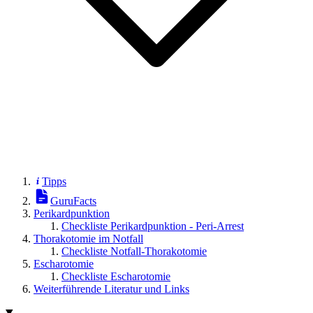
Tipps
GuruFacts
Perikardpunktion
Checkliste Perikardpunktion - Peri-Arrest
Thorakotomie im Notfall
Checkliste Notfall-Thorakotomie
Escharotomie
Checkliste Escharotomie
Weiterführende Literatur und Links