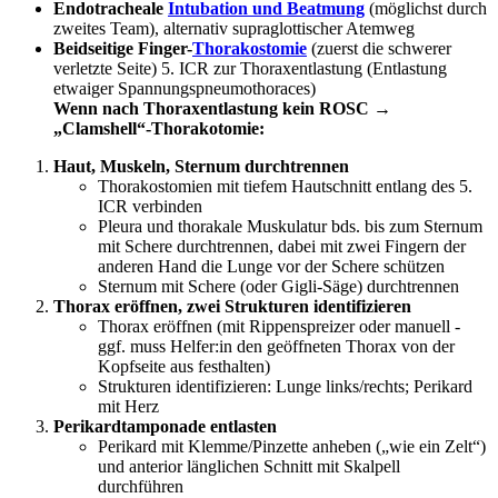
Endotracheale
Intubation und Beatmung
(möglichst durch
zweites Team), alternativ supraglottischer Atemweg
Beidseitige Finger-
Thorakostomie
(zuerst die schwerer
verletzte Seite) 5. ICR zur Thoraxentlastung (Entlastung
etwaiger Spannungspneumothoraces)
Wenn nach Thoraxentlastung kein ROSC →
„Clamshell“-Thorakotomie:
Haut, Muskeln, Sternum durchtrennen
Thorakostomien mit tiefem Hautschnitt entlang des 5.
ICR verbinden
Pleura und thorakale Muskulatur bds. bis zum Sternum
mit Schere durchtrennen, dabei mit zwei Fingern der
anderen Hand die Lunge vor der Schere schützen
Sternum mit Schere (oder Gigli-Säge) durchtrennen
Thorax eröffnen, zwei Strukturen identifizieren
Thorax eröffnen (mit Rippenspreizer oder manuell -
ggf. muss Helfer:in den geöffneten Thorax von der
Kopfseite aus festhalten)
Strukturen identifizieren: Lunge links/rechts; Perikard
mit Herz
Perikardtamponade entlasten
Perikard mit Klemme/Pinzette anheben („wie ein Zelt“)
und anterior länglichen Schnitt mit Skalpell
durchführen