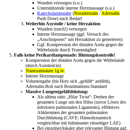
Wunden versorgen (s.o.)
Unterstützende interne Herzmassage (s.u.)
Katecholamingabe
(
Noradrenalin
/
Adrenalin
Push Dose) nach Bedarf
Weiterhin Asystolie / keine Herzaktion
Wunden (rasch!) versorgen
Interne Herzmassage (ggf. Versuch des
„Anschnipsens“ um Herzaktion zu generieren)
Ggf. Kompression der distalen Aorta gegen die
Wirbelsäule durch Teammitglied
Falls keine Perikardtamponade: Blutungskontrolle!
Kompression der distalen Aorta gegen die Wirbelsäule
(durch Assistent:in)
Tranexamsäure 1g iv.
Interne Herzmassage
Volumengabe (bis Herz sich „gefüllt“ anfühlt),
Adrenalin-Boli nach Reanimations-Standard
Massive Lungen(gefäß)blutung:
Als ultima ratio „Hilar Twist“: Drehen der
gesamten Lunge um den Hilus (zuvor Lösen des
inferioren pulmonalen Ligaments), effektives
Abklemmen der gesamten pulmonalen
Durchblutung (CAVE: Hämodynamisch
vergleichbar mit fulminanter einseitiger LAE)
Bei einzelner/lokaler aber relevanter Blutung ggf.