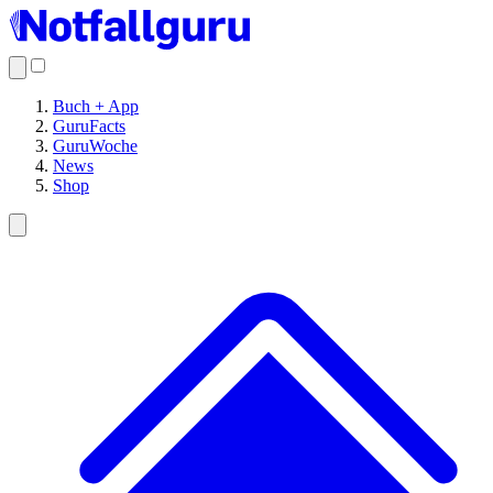
Buch + App
GuruFacts
GuruWoche
News
Shop