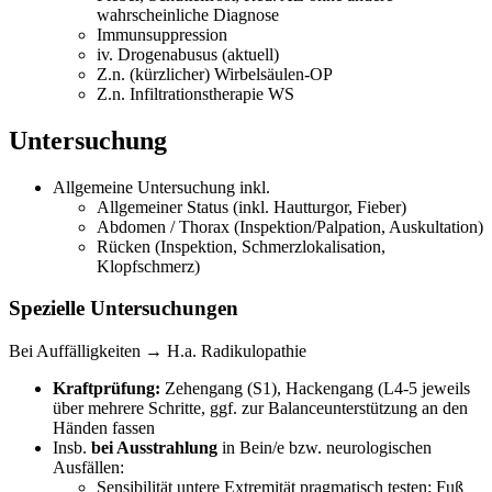
wahrscheinliche Diagnose
Immunsuppression
iv. Drogenabusus (aktuell)
Z.n. (kürzlicher) Wirbelsäulen-OP
Z.n. Infiltrationstherapie WS
Untersuchung
Allgemeine Untersuchung inkl.
Allgemeiner Status (inkl. Hautturgor, Fieber)
Abdomen / Thorax (Inspektion/Palpation, Auskultation)
Rücken (Inspektion, Schmerzlokalisation,
Klopfschmerz)
Spezielle Untersuchungen
Bei Auffälligkeiten → H.a. Radikulopathie
Kraftprüfung:
Zehengang (S1), Hackengang (L4-5 jeweils
über mehrere Schritte, ggf. zur Balanceunterstützung an den
Händen fassen
Insb.
bei Ausstrahlung
in Bein/e bzw. neurologischen
Ausfällen:
Sensibilität untere Extremität pragmatisch testen: Fuß