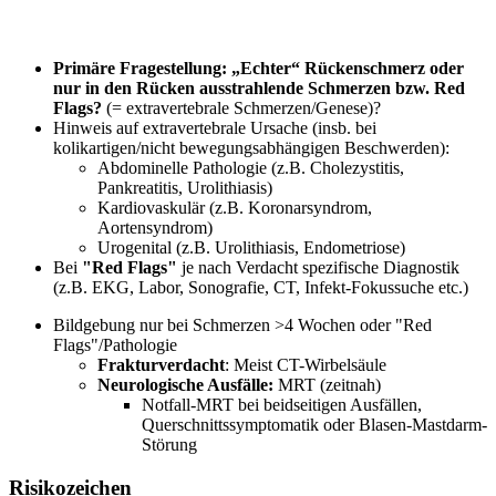
Primäre Fragestellung:
„Echter“ Rückenschmerz oder
nur in den Rücken ausstrahlende Schmerzen bzw. Red
Flags?
(= extravertebrale Schmerzen/Genese)?
Hinweis auf extravertebrale Ursache (insb. bei
kolikartigen/nicht bewegungsabhängigen Beschwerden):
Abdominelle Pathologie (z.B. Cholezystitis,
Pankreatitis, Urolithiasis)
Kardiovaskulär (z.B. Koronarsyndrom,
Aortensyndrom)
Urogenital (z.B. Urolithiasis, Endometriose)
Bei
"Red Flags"
je nach Verdacht spezifische Diagnostik
(z.B. EKG, Labor, Sonografie, CT, Infekt-Fokussuche etc.)
Bildgebung nur bei Schmerzen >4 Wochen oder "Red
Flags"/Pathologie
Frakturverdacht
: Meist CT-Wirbelsäule
Neurologische Ausfälle:
MRT (zeitnah)
Notfall-MRT bei beidseitigen Ausfällen,
Querschnittssymptomatik oder Blasen-Mastdarm-
Störung
Risikozeichen