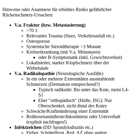
Hinweise oder Anamnese für erhöhtes Risiko gefährlicher
Rückenschmerz-Ursachen:
V.a. Fraktur (bzw. Metastasierung)
>70 J.
Relevantes Trauma (Sturz, Verkehrsunfall etc.)
Osteoporose
Systemische Steroidtherapie >3 Monate
Krebserkrankung (mit V.a. Metastasen)
oder B-Symptomatik (inkl. Gewichtsverlust)
Lokalisierter, starker Klopfschmerz über der
Wirbelsäule
V.a. Radikulopathie
(Neurologische Ausfälle)
In ein oder mehrere Extremitäten ausstrahlende
Schmerzen (Dermatom entsprechend?)
Typisch radikulär: Bis unter das Knie, meist L4-
S1
Eher "orthopädisch" (Hüfte, ISG): Nur
Oberschenkel, nicht distal des Knies
Schwäche/Kraftminderung einer Extremität
Reithosenanästhesie/Inkontinenz oder Urinverhalt
(explizit nachfragen!)
Infektzeichen
(DD Spondylodiszitis etc.)
Fieber, Schüttelfrost, Red. AZ ohne andere