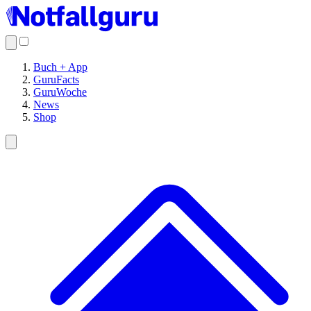
Buch + App
GuruFacts
GuruWoche
News
Shop