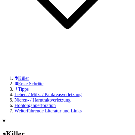
Killer
Erste Schritte
Tipps
Leber- / Milz- / Pankreasverletzung
Nieren- / Harntraktverletzung
Hohlorganperforation
Weiterführende Literatur und Links
Killer