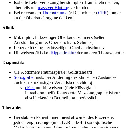
Isolierte Leberverletzung bei stumpfen Trauma eher selten,
aber teils mit
massiver Blutung
verbunden
Bei relevantem
Thoraxtrauma
(z.B. auch nach
CPR
) immer
an die Oberbauchorgane denken!
Klinik:
Milzruptur: linksseitiger Oberbauchschmerz (selten
Ausstrahlung in re. Oberbauch / li. Schulter)
Leberverletzung: rechtsseitiger Oberbauchschmerz
Hinweisend/Risiko:
Rippenfraktur
der unteren Thoraxapertur
Diagnostik:
CT-Abdomen/Traumaspirale: Goldstandard
Sonografie
: insb. bei Änderung des klinischen Zustandes
auch zur kurzfristigen Verlaufsbeobachtung
eFast
nur hinweisend (freie Flüssigkeit
intraabdominell), fokussierte Milzsonographie ist zur
abschließenden Beurteilung unerlässlich
Therapie:
Bei stabilen Patient:innen meist abwartendes Prozedere,
jedoch engmaschige (initial z.B. alle 4h) sonografische
Verlaufskontrolle und Monitorüberwachung unter strenger