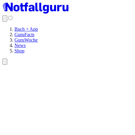
Buch + App
GuruFacts
GuruWoche
News
Shop