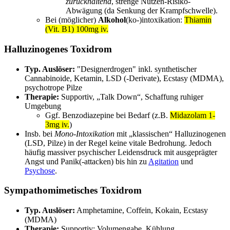
zurückhaltend
, strenge Nutzen-Risiko-
Abwägung (da Senkung der Krampfschwelle).
Bei (möglicher)
Alkohol
(ko-)intoxikation:
Thiamin
(Vit. B1) 100mg iv.
Halluzinogenes Toxidrom
Typ. Auslöser:
"Designerdrogen" inkl. synthetischer
Cannabinoide, Ketamin, LSD (-Derivate), Ecstasy (MDMA),
psychotrope Pilze
Therapie:
Supportiv, „Talk Down“, Schaffung ruhiger
Umgebung
Ggf. Benzodiazepine bei Bedarf (z.B.
Midazolam 1-
3mg iv.
)
Insb. bei
Mono-Intoxikation
mit „klassischen“ Halluzinogenen
(LSD, Pilze) in der Regel keine vitale Bedrohung. Jedoch
häufig massiver psychischer Leidensdruck mit ausgeprägter
Angst und Panik(-attacken) bis hin zu
Agitation
und
Psychose
.
Sympathomimetisches Toxidrom
Typ. Auslöser:
Amphetamine, Coffein, Kokain, Ecstasy
(MDMA)
Therapie:
Supportiv: Volumengabe, Kühlung