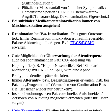
(Auffindesituation?)
Plötzlicher Massenanfall von ähnlicher Symptomatik :
Gemeinsame Speisen? CO? DD Chemiewaffen-
Angriff/Terroranschlag: Dekontamination, Eigenschutz!
Bei suizidaler Medikamentenintoxikation immer von
Mischintoxikation ausgehen!
Reanimation bei V.a. Intoxikation:
Teils gutes Outcome
trotz langer Reanimation. Intoxikation ist häufig reversibler
Faktor: Abbruch gut überlegen. Evtl.
ELCS/ECM
O
erwägen.
Gute Möglichkeit der
Überwachung der Atemfrequen
z
auch bei spontanatmenden Pat.: CO
-Messung via
2
Kapnografie (z.B. "Kapno-Nasenbrille". Bei "Standard-
Monitoring" mit EKG und SpO
wird eine Apnoe /
2
Bradypnoe deutlich später detektiert.
Immer
Alternativ- bzw. Begleitdiagnosen
erwägen, insb. bei
Pat. aus „Drogenmilieu“ (Vermeiden von Confirmation Bias
z.B. „ist sicher wieder nur betrunken“).
Insb. bei wohnungslosen Pat. vorschnelles Aufschneiden /
Zerstören von Kleidung möglichst vermeiden (oder für Ersatz
sorgen).
Urin-Toxscreening
: Häufige falsch-positive oder falsch-