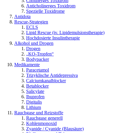
Cholinerges Toxidrom
Anticholinerges Toxidrom
Spezielle Toxidrome
Antidota
Rescue-Strategien
ECLS
Lipid Rescue (iv. Lipidemulsionstherapie)
Hochdosierte Insulintherapie
Alkohol und Drogen
Drogen
„KO-Tropfen“
Bodypacker
Medikamente
Paracetamol
Trizyklische Antidepressiva
Calciumkanalblocker
Betablocker
Salicylate
Ibuprofen
Digitalis
Lithium
Rauchgase und Reizstoffe
Rauchgase generell
Kohlenmonoxid
Zyanide / Cyanide (Blausäure)