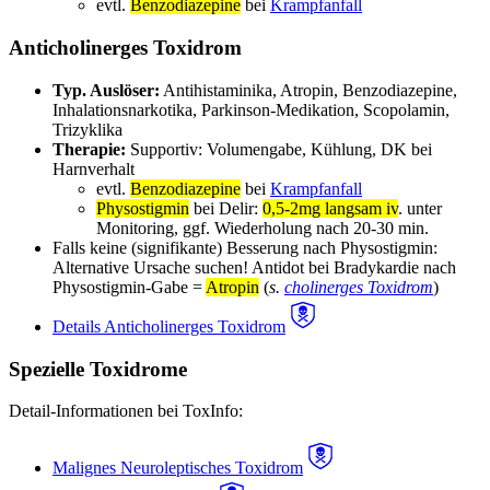
evtl.
Benzodiazepine
bei
Krampfanfall
Anticholinerges Toxidrom
Typ. Auslöser:
Antihistaminika, Atropin, Benzodiazepine,
Inhalationsnarkotika, Parkinson-Medikation, Scopolamin,
Trizyklika
Therapie:
Supportiv: Volumengabe, Kühlung, DK bei
Harnverhalt
evtl.
Benzodiazepine
bei
Krampfanfall
Physostigmin
bei Delir:
0,5-2mg langsam iv
. unter
Monitoring, ggf. Wiederholung nach 20-30 min.
Falls keine (signifikante) Besserung nach Physostigmin:
Alternative Ursache suchen! Antidot bei Bradykardie nach
Physostigmin-Gabe =
Atropin
(
s.
cholinerges Toxidrom
)
Details Anticholinerges Toxidrom
Spezielle Toxidrome
Detail-Informationen bei ToxInfo:
Malignes Neuroleptisches Toxidrom