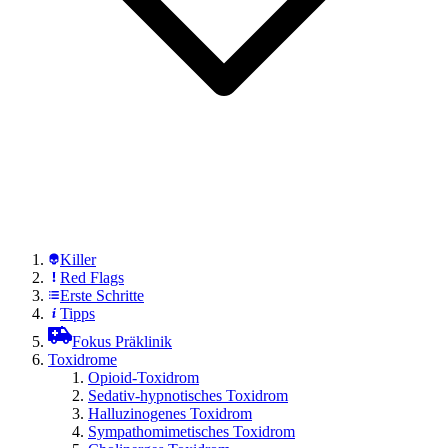
Killer
Red Flags
Erste Schritte
Tipps
Fokus Präklinik
Toxidrome
Opioid-Toxidrom
Sedativ-hypnotisches Toxidrom
Halluzinogenes Toxidrom
Sympathomimetisches Toxidrom