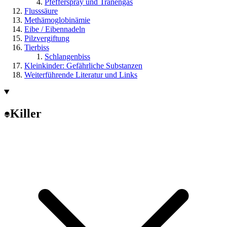
Pfefferspray und Tränengas
Flusssäure
Methämoglobinämie
Eibe / Eibennadeln
Pilzvergiftung
Tierbiss
Schlangenbiss
Kleinkinder: Gefährliche Substanzen
Weiterführende Literatur und Links
Killer