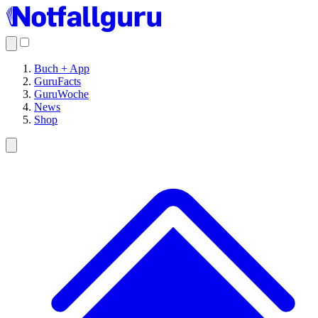
Buch + App
GuruFacts
GuruWoche
News
Shop