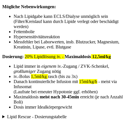
Mögliche Nebenwirkungen:
Nach Lipidgabe kann ECLS/Dialyse unmöglich sein
(Filter/Kreislauf kann durch Lipide verlegt oder beschädigt
werden)
Fettembolie
Hypersensitivitätsreaktion
Messfehler bei Laborwerten, insb. Blutzucker, Magnesium,
Kreatinin, Lipase, evtl. Blutgase
Dosierung:
20% Lipidlösung iv. -
Maximaldosis
12,5ml/kg
Lipid immer in
eigenem
iv.-Zugang / ZVK-Schenkel,
großlumiger
Zugang nötig
iv.-Bolus
1,5ml/kg
rasch (bis zu 3x)
Danach kontinuierliche Infusion mit
15ml/kg/h
- meist via
Infusomat
(Laufrate bei erneuter Hypotonie ggf. erhöhen)
Maximaldosis
meist nach 30-45min
erreicht (je nach Anzahl
Boli)
Dosis immer Idealkörpergewicht
Lipid Rescue - Dosierungstabelle