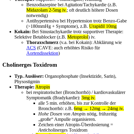
Benzodiazepine bei Agitation/Tachykardie (z.B.
Midazolam 2-5mg iv.
; oft deutlich höhere Dosen
notwendig)
Antihypertensiva bei Hypertension trotz Benzo-Gabe
(>180mmHg + Symptome), z.B.
Urapidil 10mg
Kokain:
Bei Sinustachykardie trotz supportiver Therapie:
Selektive Betablocker (z.B.
Metoprolol
) iv.
Thoraxschmerz
(v.a. bei Kokain): Abklärung wie
ACS
(CAVE: auch erhöhtes Risiko für
Aortendissektion
)
Cholinerges Toxidrom
Typ. Auslöser:
Organophosphate (Insektizide, Sarin),
Physostigmin
Therapie:
Atropin
bei respiratorischer (Bronchorrhö) / kardiovaskulärer
Symptomatik (Bradykardie):
3mg iv.
alle 5 min. erhöhen, bis zur Kontrolle der
Bronchorrhö: z.B.
6mg → 12mg → 24mg iv.
Hohe Dosen von Atropi
n nötig, frühzeitig
„große“ Ampulle organisieren.
Zeichen einer Atropin-Überdosierung =
Anti
cholinerges Toxidrom