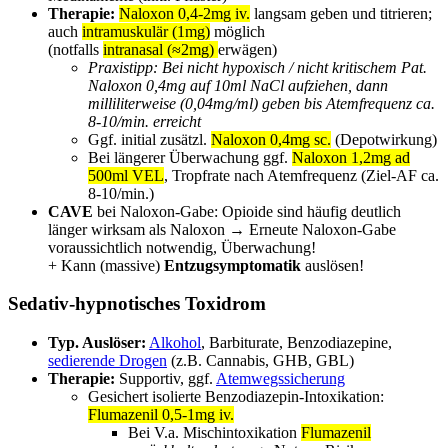
Therapie:
Naloxon 0,4-2mg iv.
langsam geben und titrieren;
auch
intramuskulär (1mg)
möglich
(notfalls
intranasal (≈2mg)
erwägen)
Praxistipp: Bei nicht hypoxisch / nicht kritischem Pat.
Naloxon 0,4mg auf 10ml NaCl aufziehen, dann
milliliterweise (0,04mg/ml) geben bis Atemfrequenz ca.
8-10/min. erreicht
Ggf. initial zusätzl.
Naloxon 0,4mg sc.
(Depotwirkung)
Bei längerer Überwachung ggf.
Naloxon 1,2mg ad
500ml VEL
, Tropfrate nach Atemfrequenz (Ziel-AF ca.
8-10/min.)
CAVE
bei Naloxon-Gabe: Opioide sind häufig deutlich
länger wirksam als Naloxon → Erneute Naloxon-Gabe
voraussichtlich notwendig, Überwachung!
+ Kann (massive)
Entzugsymptomatik
auslösen!
Sedativ-hypnotisches Toxidrom
Typ. Auslöser:
Alkohol
, Barbiturate, Benzodiazepine,
sedierende Drogen
(z.B. Cannabis, GHB, GBL)
Therapie:
Supportiv, ggf.
Atemwegssicherung
Gesichert isolierte Benzodiazepin-Intoxikation:
Flumazenil 0,5-1mg iv.
Bei V.a. Mischintoxikation
Flumazenil