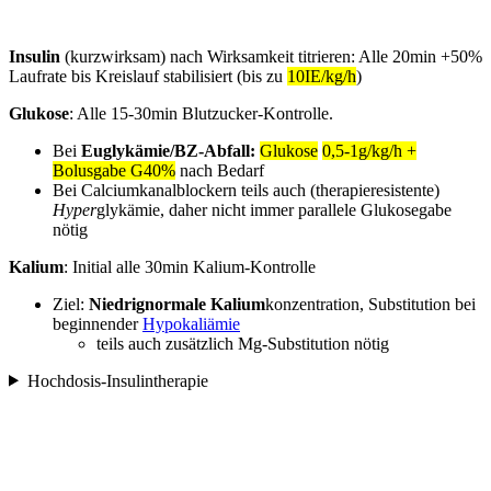
Insulin
(kurzwirksam) nach Wirksamkeit titrieren: Alle 20min +50%
Laufrate bis Kreislauf stabilisiert (bis zu
10IE/kg/h
)
Glukose
: Alle 15-30min Blutzucker-Kontrolle.
Bei
Euglykämie/BZ-Abfall:
Glukose
0,5-1g/kg/h +
Bolusgabe G40%
nach Bedarf
Bei Calciumkanalblockern teils auch (therapieresistente)
Hyper
glykämie, daher nicht immer parallele Glukosegabe
nötig
Kalium
: Initial alle 30min Kalium-Kontrolle
Ziel:
Niedrignormale
Kalium
konzentration, Substitution bei
beginnender
Hypokaliämie
teils auch zusätzlich Mg-Substitution nötig
Hochdosis-Insulintherapie